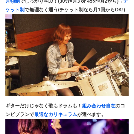
月額制
でしっかり学ぶ！(30分×月3 or 45分×月2から)↔︎
チ
ケット制
で無理なく通う(チケット制なら月1回からOK!)
ギターだけじゃなく歌もドラムも！
組み合わせ自在
のコ
ンビプランで
最適なカリキュラム
が選べます。