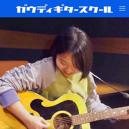
笑顔
笑顔
理由
理由
になれる
になれる
がある
がある